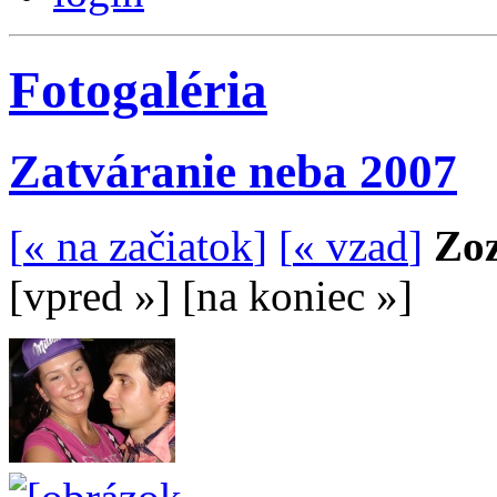
Fotogaléria
Zatváranie neba 2007
[
« na začiatok
]
[
« vzad
]
Zoz
[
vpred »
]
[
na koniec »
]