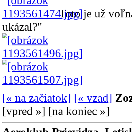
Toto je už voľn
ukázal?"
[
« na začiatok
]
[
« vzad
]
Zoz
[
vpred »
]
[
na koniec »
]
Aeroklub Prievidza, Letis