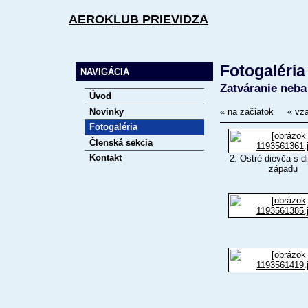
AEROKLUB PRIEVIDZA
Fotogaléria
NAVIGÁCIA
Zatváranie neba
Úvod
Novinky
« na začiatok
« vz
Fotogaléria
Členská sekcia
Kontakt
2. Ostré dievča s d
západu