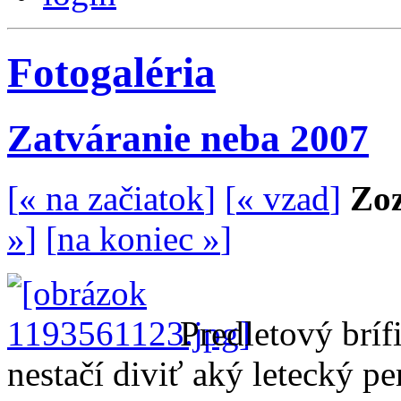
Fotogaléria
Zatváranie neba 2007
[
« na začiatok
]
[
« vzad
]
Zoz
»
]
[
na koniec »
]
Predletový bríf
nestačí diviť aký letecký pe