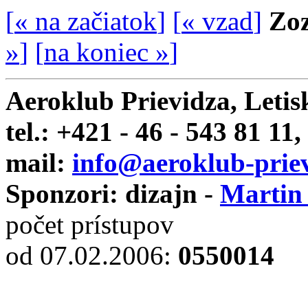
[
« na začiatok
]
[
« vzad
]
Zoz
»
]
[
na koniec »
]
Aeroklub Prievidza, Letis
tel.: +421 - 46 - 543 81 11,
mail:
info@aeroklub-priev
Sponzori: dizajn -
Martin
počet prístupov
od 07.02.2006
:
0550014