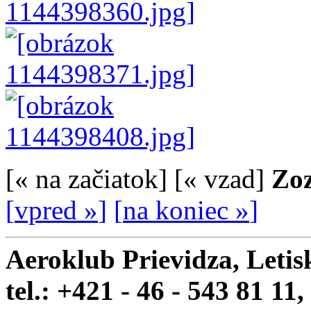
[
« na začiatok
]
[
« vzad
]
Zoz
[
vpred »
]
[
na koniec »
]
Aeroklub Prievidza, Letis
tel.: +421 - 46 - 543 81 11,