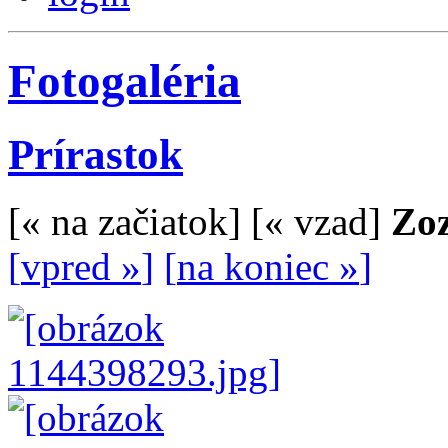
Fotogaléria
Prírastok
[
« na začiatok
]
[
« vzad
]
Zoz
[
vpred »
]
[
na koniec »
]