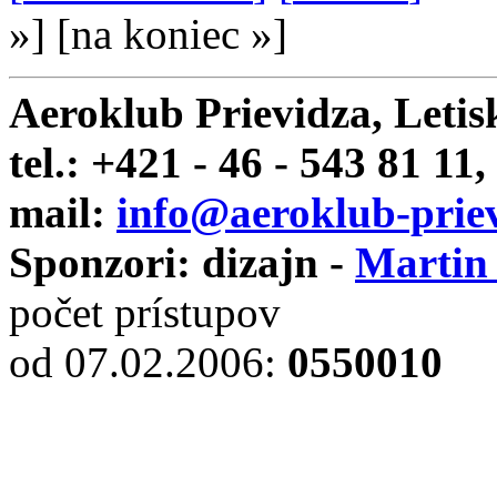
»
]
[
na koniec »
]
Aeroklub Prievidza, Letis
tel.: +421 - 46 - 543 81 11,
mail:
info@aeroklub-priev
Sponzori: dizajn -
Martin
počet prístupov
od 07.02.2006
:
0550010