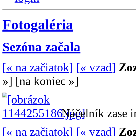
Fotogaléria
Sezóna začala
[
« na začiatok
]
[
« vzad
]
Zoz
»
]
[
na koniec »
]
Náčelník zase i
[
« na začiatok
]
[
« vzad
]
Zoz