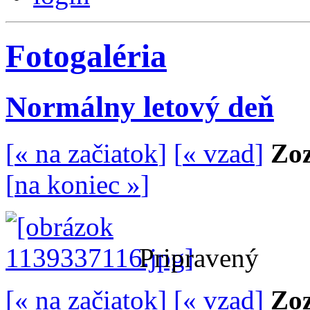
Fotogaléria
Normálny letový deň
[
« na začiatok
]
[
« vzad
]
Zoz
[
na koniec »
]
Pripravený
[
« na začiatok
]
[
« vzad
]
Zoz